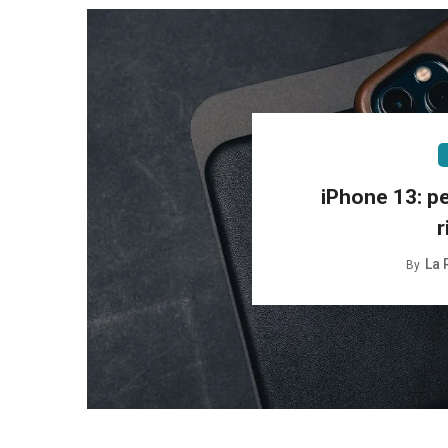
iPhone 13: p
r
La 
By